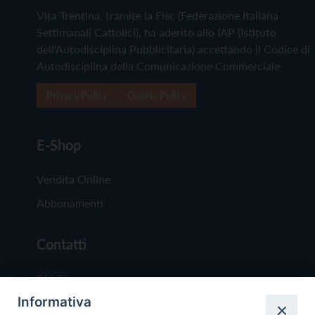
Vita Trentina, tramite la Fisc (Federazione Italiana
Settimanali Cattolici), ha aderito allo IAP (Istituto
dell'Autodisciplina Pubblicitaria) accettando il Codice di
Autodisciplina della Comunicazione Commerciale
Privacy Policy
Cookie Policy
E-Shop
Vendita Online
Abbonamenti
Contatti
Chi Siamo
Informativa
Redazione