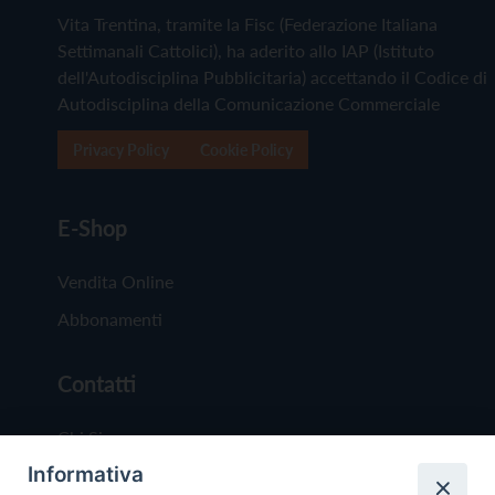
Vita Trentina, tramite la Fisc (Federazione Italiana
Settimanali Cattolici), ha aderito allo IAP (Istituto
dell'Autodisciplina Pubblicitaria) accettando il Codice di
Autodisciplina della Comunicazione Commerciale
Privacy Policy
Cookie Policy
E-Shop
Vendita Online
Abbonamenti
Contatti
Chi Siamo
Informativa
Redazione