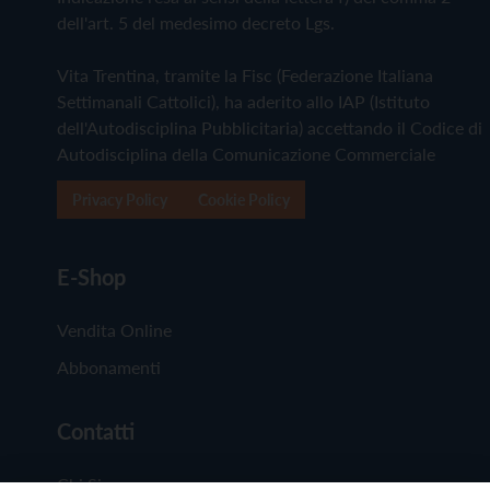
dell'art. 5 del medesimo decreto Lgs.
Vita Trentina, tramite la Fisc (Federazione Italiana
Settimanali Cattolici), ha aderito allo IAP (Istituto
dell'Autodisciplina Pubblicitaria) accettando il Codice di
Autodisciplina della Comunicazione Commerciale
Privacy Policy
Cookie Policy
E-Shop
Vendita Online
Abbonamenti
Contatti
Chi Siamo