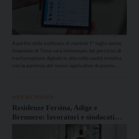
A partire dalla mattinata di martedì 1° luglio anche
l’ospedale di Tione sarà interessato dal percorso di
trasformazione digitale in atto nella sanità trentina
con la partenza del nuovo applicativo di pronto
soccorso del Sistema informativo ospedaliero.
Questa implementazione, che segue gli avvii già
avvenuti nei pronto soccorso di Rovereto e Trento, si
inserisce in […]
SOCIETÀ E POLITICA
Residenze Fersina, Adige e
Brennero: lavoratori e sindacati
incontrano una rappresentanza del
Consiglio provinciale