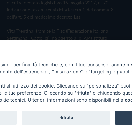
di cui al decreto legislativo 15 maggio 2017, n. 70.
Indicazione resa ai sensi della lettera f) del comma 2
dell'art. 5 del medesimo decreto Lgs.
Vita Trentina, tramite la Fisc (Federazione Italiana
Settimanali Cattolici), ha aderito allo IAP (Istituto
dell'Autodisciplina Pubblicitaria) accettando il Codice di
Autodisciplina della Comunicazione Commerciale
imili per finalità tecniche e, con il tuo consenso, anche per 
Privacy Policy
Cookie Policy
amento dell'esperienza", "misurazione" e "targeting e pubbli
i all'utilizzo dei cookie. Cliccando su "personalizza" puoi
 Trentina Editrice
re le tue preferenze. Cliccando su "rifiuta" o chiudendo que
okie tecnici. Ulteriori informazioni sono disponibili nella
coo
Rifiuta