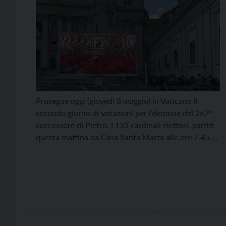
Prosegue oggi (giovedì 8 maggio) in Vaticano il
secondo giorno di votazioni per l’elezione del 267°
successore di Pietro. I 133 cardinali elettori, partiti
questa mattina da Casa Santa Marta alle ore 7.45,
hanno celebrato la messa con le lodi nella Cappella
Paolina, per poi trasferirsi nella Cappella Sistina,
dove sono iniziate le procedure di […]