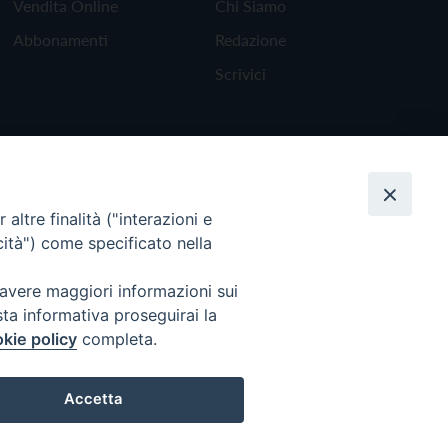
Vendita Online
Chi Siamo
Abbonamenti
Redazione
Scrivici
altre finalità ("interazioni e
cità") come specificato nella
 avere maggiori informazioni sui
sta informativa proseguirai la
kie policy
completa.
Torna all'inizio
Accetta