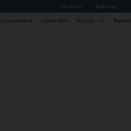
Chi Siamo
Redazione
stro centenario
I nostri libri
Territori
Rubric