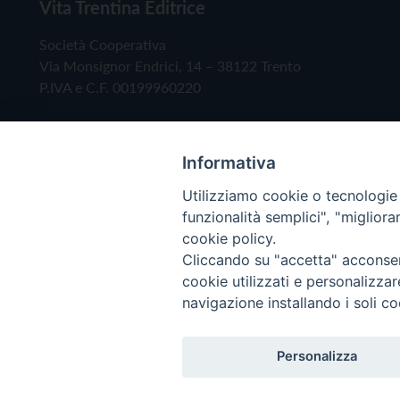
Vita Trentina Editrice
Società Cooperativa
Via Monsignor Endrici, 14 – 38122 Trento
P.IVA e C.F. 00199960220
Informativa
Utilizziamo cookie o tecnologie s
funzionalità semplici", "miglior
cookie policy.
Cliccando su "accetta" acconsent
Copyright © 2019 - Tutti i diritti riservati - Vita
cookie utilizzati e personalizza
navigazione installando i soli co
Privacy Policy
Personalizza