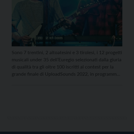
Sono 7 trentini, 2 altoatesini e 3 tirolesi, i 12 progetti
musicali under 35 dell’Euregio selezionati dalla giuria
di qualità tra gli oltre 100 iscritti al contest per la
grande finale di UploadSounds 2022, in programma
sabato 26 novembre al Teatro Sanbàpolis di Trento.
In palio, per chi salirà sul podio, un montepremi del
valore […]