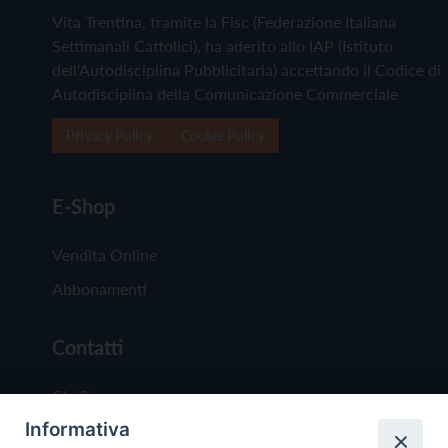
Vita Trentina, tramite la Fisc (Federazione Italiana
Settimanali Cattolici), ha aderito allo IAP (Istituto
dell'Autodisciplina Pubblicitaria) accettando il Codice di
Autodisciplina della Comunicazione Commerciale
Privacy Policy
Cookie Policy
E-Shop
Vendita Online
Abbonamenti
Contatti
Chi Siamo
Informativa
Redazione