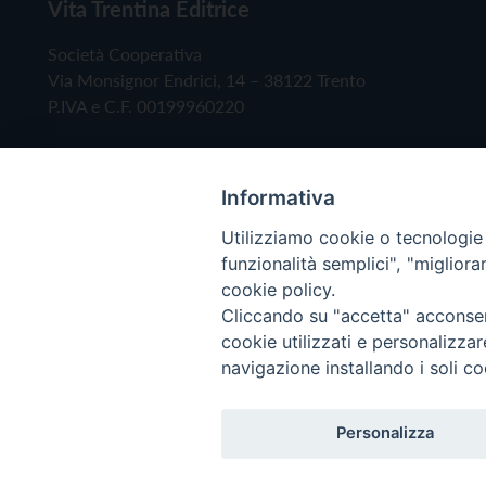
Vita Trentina Editrice
Società Cooperativa
Via Monsignor Endrici, 14 – 38122 Trento
P.IVA e C.F. 00199960220
Informativa
Utilizziamo cookie o tecnologie s
funzionalità semplici", "miglior
cookie policy.
Cliccando su "accetta" acconsent
Copyright © 2019 - Tutti i diritti riservati - Vita
cookie utilizzati e personalizza
navigazione installando i soli co
Privacy Policy
Personalizza