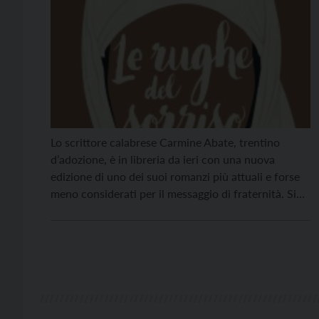
Lo scrittore calabrese Carmine Abate, trentino
d’adozione, è in libreria da ieri con una nuova
edizione di uno dei suoi romanzi più attuali e forse
meno considerati per il messaggio di fraternità. Si
tratta de “Le rughe del sorriso” , pubblicato da
Mondadori a due anni dalla prima edizione, nella
collana Oscar 451 (pp. 264, […]