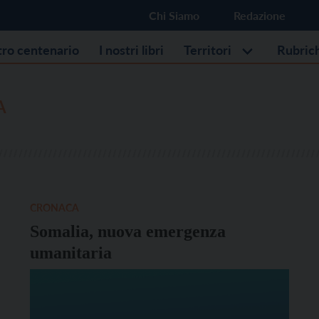
Chi Siamo
Redazione
stro centenario
I nostri libri
Territori
Rubric
A
CRONACA
Somalia, nuova emergenza
umanitaria