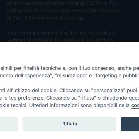
di cui al decreto legislativo 15 maggio 2017, n. 70.
Indicazione resa ai sensi della lettera f) del comma 2
dell'art. 5 del medesimo decreto Lgs.
Vita Trentina, tramite la Fisc (Federazione Italiana
Settimanali Cattolici), ha aderito allo IAP (Istituto
dell'Autodisciplina Pubblicitaria) accettando il Codice di
Autodisciplina della Comunicazione Commerciale
imili per finalità tecniche e, con il tuo consenso, anche per 
Privacy Policy
Cookie Policy
amento dell'esperienza", "misurazione" e "targeting e pubbli
i all'utilizzo dei cookie. Cliccando su "personalizza" puoi
 Trentina Editrice
re le tue preferenze. Cliccando su "rifiuta" o chiudendo que
okie tecnici. Ulteriori informazioni sono disponibili nella
coo
Rifiuta