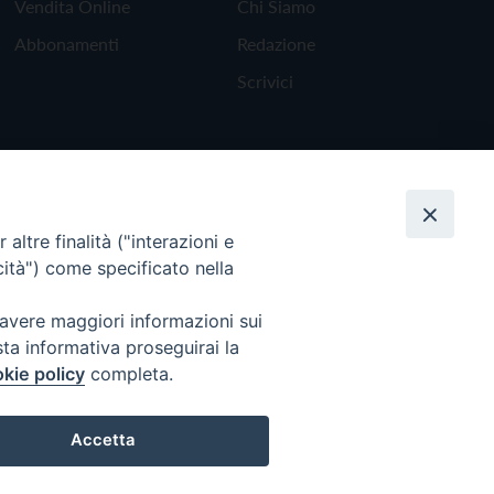
Vendita Online
Chi Siamo
Abbonamenti
Redazione
Scrivici
altre finalità ("interazioni e
cità") come specificato nella
 avere maggiori informazioni sui
sta informativa proseguirai la
kie policy
completa.
Torna all'inizio
Accetta