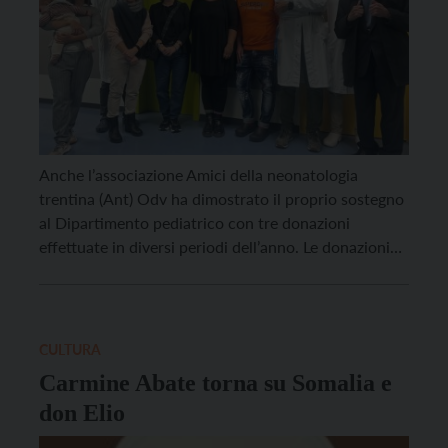
Anche l’associazione Amici della neonatologia
trentina (Ant) Odv ha dimostrato il proprio sostegno
al Dipartimento pediatrico con tre donazioni
effettuate in diversi periodi dell’anno. Le donazioni
hanno incluso un kit per la ventilazione non invasiva,
tre tiralatte e, più recentemente, una selezione di
libri per l’infanzia scelti secondo i criteri della “Cura
della lettura”. Quest’ultima […]
CULTURA
Carmine Abate torna su Somalia e
don Elio