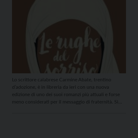
Lo scrittore calabrese Carmine Abate, trentino
d’adozione, è in libreria da ieri con una nuova
edizione di uno dei suoi romanzi più attuali e forse
meno considerati per il messaggio di fraternità. Si
tratta de “Le rughe del sorriso” , pubblicato da
Mondadori a due anni dalla prima edizione, nella
collana Oscar 451 (pp. 264, […]