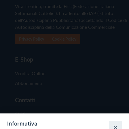
Vita Trentina, tramite la Fisc (Federazione Italiana
Settimanali Cattolici), ha aderito allo IAP (Istituto
dell'Autodisciplina Pubblicitaria) accettando il Codice di
Autodisciplina della Comunicazione Commerciale
Privacy Policy
Cookie Policy
E-Shop
Vendita Online
Abbonamenti
Contatti
Chi Siamo
Informativa
Redazione