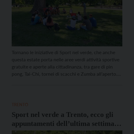
Tornano le iniziative di Sport nel verde, che anche
questa estate porta nelle aree verdi attività sportive
gratuite e aperte alla cittadinanza, tra gare di pin
pong, Tai-Chi, tornei di scacchi e Zumba all’aperto.
Lunedì 20 luglio, dalle 10.30 alle 12, il giardino di
Canova accoglierà Isole ludico-ricreative, uno spazio
dedicato a giochi di movimento […]
TRENTO
Sport nel verde a Trento, ecco gli
appuntamenti dell’ultima settimana
di luglio