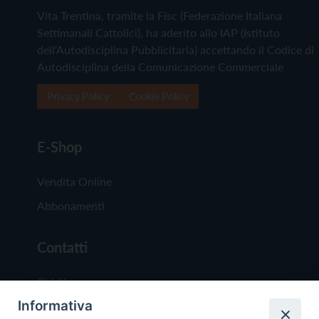
Vita Trentina, tramite la Fisc (Federazione Italiana
Settimanali Cattolici), ha aderito allo IAP (Istituto
dell'Autodisciplina Pubblicitaria) accettando il Codice di
Autodisciplina della Comunicazione Commerciale
Privacy Policy
Cookie Policy
E-Shop
Vendita Online
Abbonamenti
Contatti
Chi Siamo
Informativa
Redazione