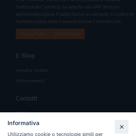
Settimanali Cattolici), ha aderito allo IAP (Istituto
dell'Autodisciplina Pubblicitaria) accettando il Codice di
Autodisciplina della Comunicazione Commerciale
Privacy Policy
Cookie Policy
E-Shop
Vendita Online
Abbonamenti
Contatti
Chi Siamo
Informativa
Redazione
Scrivici
Utilizziamo cookie o tecnologie simili per