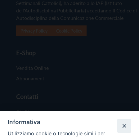
Settimanali Cattolici), ha aderito allo IAP (Istituto
dell'Autodisciplina Pubblicitaria) accettando il Codice di
Autodisciplina della Comunicazione Commerciale
Privacy Policy
Cookie Policy
E-Shop
Vendita Online
Abbonamenti
Contatti
Chi Siamo
Informativa
Redazione
Scrivici
Utilizziamo cookie o tecnologie simili per