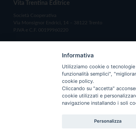
Vita Trentina Editrice
Società Cooperativa
Via Monsignor Endrici, 14 – 38122 Trento
P.IVA e C.F. 00199960220
Informativa
Utilizziamo cookie o tecnologie s
funzionalità semplici", "miglior
cookie policy.
Cliccando su "accetta" acconsent
Copyright © 2019 - Tutti i diritti riservati - Vita
cookie utilizzati e personalizza
navigazione installando i soli co
Privacy Policy
Personalizza