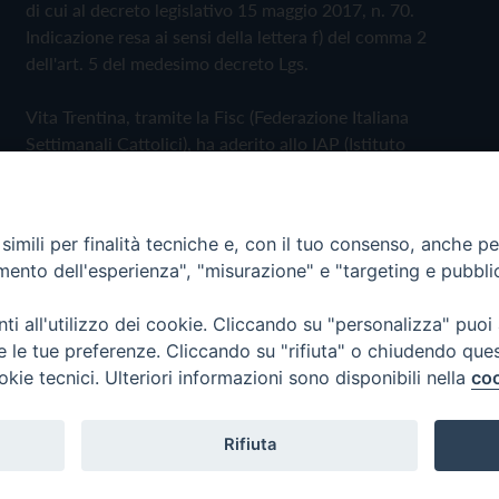
di cui al decreto legislativo 15 maggio 2017, n. 70.
Indicazione resa ai sensi della lettera f) del comma 2
dell'art. 5 del medesimo decreto Lgs.
Vita Trentina, tramite la Fisc (Federazione Italiana
Settimanali Cattolici), ha aderito allo IAP (Istituto
dell'Autodisciplina Pubblicitaria) accettando il Codice di
Autodisciplina della Comunicazione Commerciale
imili per finalità tecniche e, con il tuo consenso, anche per 
Privacy Policy
Cookie Policy
amento dell'esperienza", "misurazione" e "targeting e pubbli
i all'utilizzo dei cookie. Cliccando su "personalizza" puoi
 Trentina Editrice
re le tue preferenze. Cliccando su "rifiuta" o chiudendo que
okie tecnici. Ulteriori informazioni sono disponibili nella
coo
Rifiuta