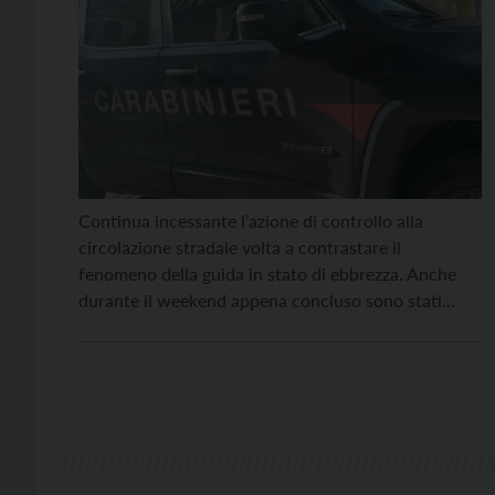
Continua incessante l’azione di controllo alla
circolazione stradale volta a contrastare il
fenomeno della guida in stato di ebbrezza. Anche
durante il weekend appena concluso sono stati
numerosi i conducenti sorpresi a bordo delle
rispettive auto dopo aver alzato decisamente il
gomito. A Castel Ivano, un 42enne è stato fermato
alla guida pur avendo la […]