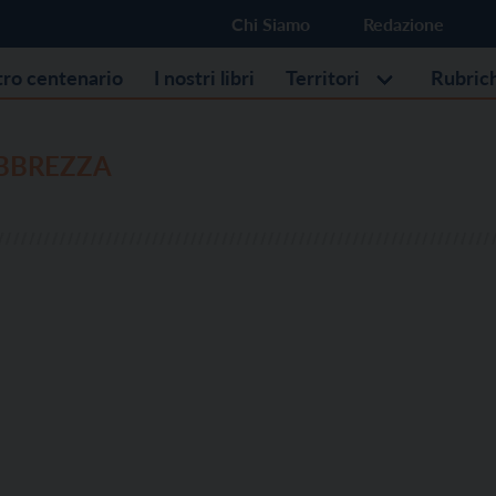
Chi Siamo
Redazione
stro centenario
I nostri libri
Territori
Rubric
EBBREZZA