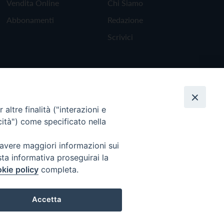
Vendita Online
Chi Siamo
Abbonamenti
Redazione
Scrivici
altre finalità ("interazioni e
cità") come specificato nella
 avere maggiori informazioni sui
sta informativa proseguirai la
kie policy
completa.
Torna all'inizio
Accetta