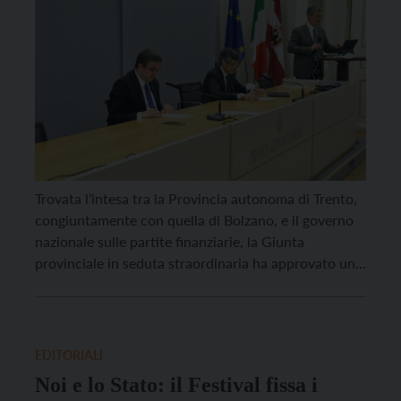
Trovata l’intesa tra la Provincia autonoma di Trento,
congiuntamente con quella di Bolzano, e il governo
nazionale sulle partite finanziarie, la Giunta
provinciale in seduta straordinaria ha approvato una
delibera, su proposta del presidente della Provincia
autonoma, Maurizio Fugatti che autorizza
quest’ultimo a siglare un nuovo accordo con lo
Stato, al fine di superare lo […]
EDITORIALI
Noi e lo Stato: il Festival fissa i