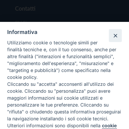
Contatti
Chi Siamo
Informativa
Redazione
Scrivici
Utilizziamo cookie o tecnologie simili per
finalità tecniche e, con il tuo consenso, anche per
altre finalità ("interazioni e funzionalità semplici",
"miglioramento dell'esperienza", "misurazione" e
"targeting e pubblicità") come specificato nella
cookie policy.
Copyright © 2019 - Tutti i diritti riservati - Vit
Cliccando su "accetta" acconsenti all'utilizzo dei
Trentina Editrice
cookie. Cliccando su "personalizza" puoi avere
maggiori informazioni sui cookie utilizzati e
Privacy Policy
personalizzare le tue preferenze. Cliccando su
Torna all'inizi
"rifiuta" o chiudendo questa informativa proseguirai
la navigazione installando i soli cookie tecnici.
Ulteriori informazioni sono disponibili nella
cookie
Preferenze Cookie