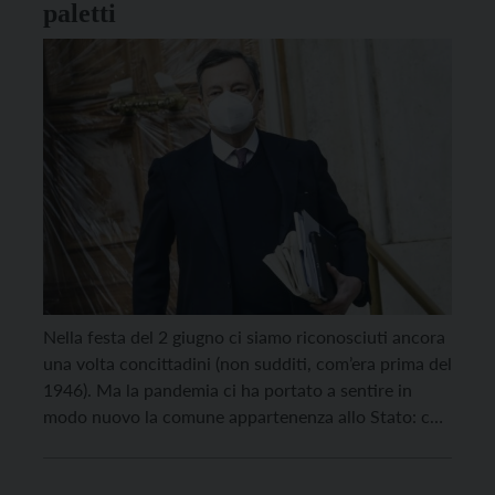
paletti
Nella festa del 2 giugno ci siamo riconosciuti ancora
una volta concittadini (non sudditi, com’era prima del
1946). Ma la pandemia ci ha portato a sentire in
modo nuovo la comune appartenenza allo Stato: con
i suoi Dpcm e i ristori, i coprifuoco e anche i vaccini.
Al Festival dell’Economia di Trento si vuole