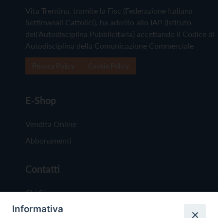
Vita Trentina, tramite la Fisc (Federazione Italiana
Settimanali Cattolici), ha aderito allo IAP (Istituto
dell'Autodisciplina Pubblicitaria) accettando il Codice di
Autodisciplina della Comunicazione Commerciale
Privacy Policy
Cookie Policy
E-Shop
Vendita Online
Abbonamenti
Contatti
Chi Siamo
Informativa
Redazione