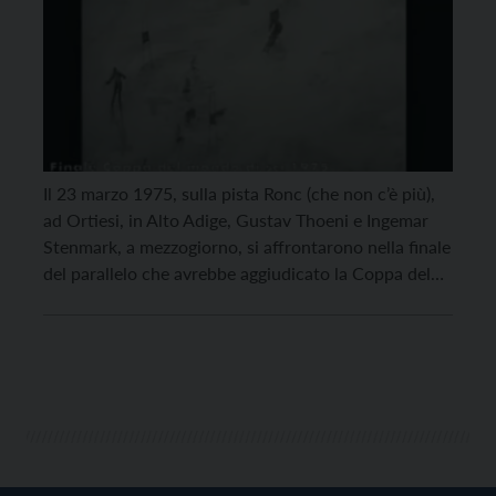
Il 23 marzo 1975, sulla pista Ronc (che non c’è più),
ad Ortiesi, in Alto Adige, Gustav Thoeni e Ingemar
Stenmark, a mezzogiorno, si affrontarono nella finale
del parallelo che avrebbe aggiudicato la Coppa del
mondo di sci. Una circostanza inedita. Fino a quel
momento infatti, i due, con il discesista austriaco
Frank Klammer (che […]