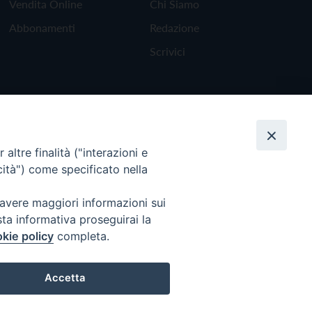
Vendita Online
Chi Siamo
Abbonamenti
Redazione
Scrivici
altre finalità ("interazioni e
cità") come specificato nella
 avere maggiori informazioni sui
sta informativa proseguirai la
kie policy
completa.
Torna all'inizio
Accetta