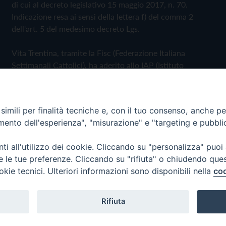
di cui al decreto legislativo 15 maggio 2017, n. 70.
Indicazione resa ai sensi della lettera f) del comma 2
dell'art. 5 del medesimo decreto Lgs.
Vita Trentina, tramite la Fisc (Federazione Italiana
Settimanali Cattolici), ha aderito allo IAP (Istituto
dell'Autodisciplina Pubblicitaria) accettando il Codice di
Autodisciplina della Comunicazione Commerciale
imili per finalità tecniche e, con il tuo consenso, anche per 
Privacy Policy
Cookie Policy
amento dell'esperienza", "misurazione" e "targeting e pubbli
i all'utilizzo dei cookie. Cliccando su "personalizza" puoi
 Trentina Editrice
re le tue preferenze. Cliccando su "rifiuta" o chiudendo que
okie tecnici. Ulteriori informazioni sono disponibili nella
coo
Rifiuta