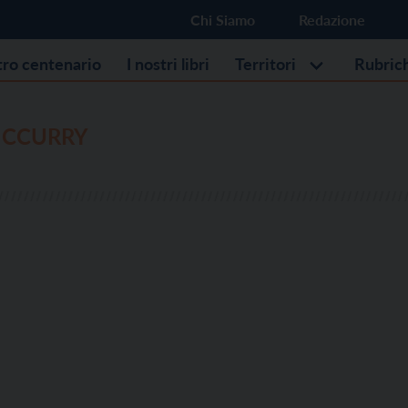
Chi Siamo
Redazione
stro centenario
I nostri libri
Territori
Rubric
MCCURRY