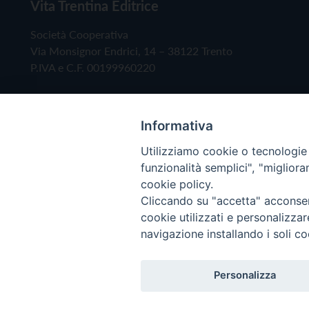
Vita Trentina Editrice
Società Cooperativa
Via Monsignor Endrici, 14 – 38122 Trento
P.IVA e C.F. 00199960220
Informativa
Utilizziamo cookie o tecnologie s
funzionalità semplici", "miglior
cookie policy.
Cliccando su "accetta" acconsent
Copyright © 2019 - Tutti i diritti riservati - Vita
cookie utilizzati e personalizza
navigazione installando i soli co
Privacy Policy
Personalizza