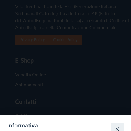
Vita Trentina, tramite la Fisc (Federazione Italiana
Settimanali Cattolici), ha aderito allo IAP (Istituto
dell'Autodisciplina Pubblicitaria) accettando il Codice di
Autodisciplina della Comunicazione Commerciale
Privacy Policy
Cookie Policy
E-Shop
Vendita Online
Abbonamenti
Contatti
Chi Siamo
Informativa
Redazione