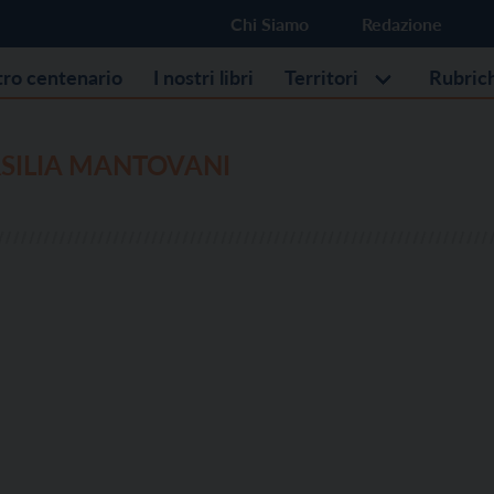
Chi Siamo
Redazione
stro centenario
I nostri libri
Territori
Rubric
SILIA MANTOVANI