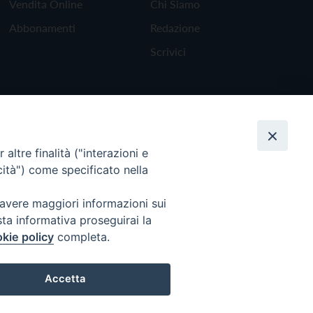
Vendita Online
Chi Siamo
Abbonamenti
Redazione
Scrivici
altre finalità ("interazioni e
cità") come specificato nella
 avere maggiori informazioni sui
sta informativa proseguirai la
kie policy
completa.
Torna all'inizio
Accetta