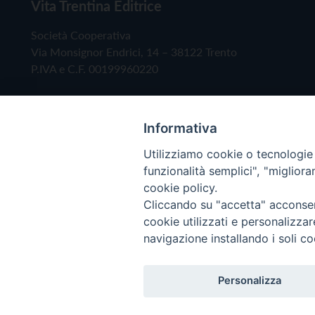
Vita Trentina Editrice
Società Cooperativa
Via Monsignor Endrici, 14 – 38122 Trento
P.IVA e C.F. 00199960220
Informativa
Utilizziamo cookie o tecnologie s
funzionalità semplici", "miglior
cookie policy.
Cliccando su "accetta" acconsent
Copyright © 2019 - Tutti i diritti riservati - Vita
cookie utilizzati e personalizza
navigazione installando i soli co
Privacy Policy
Personalizza