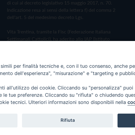
di cui al decreto legislativo 15 maggio 2017, n. 70.
Indicazione resa ai sensi della lettera f) del comma 2
dell'art. 5 del medesimo decreto Lgs.
Vita Trentina, tramite la Fisc (Federazione Italiana
Settimanali Cattolici), ha aderito allo IAP (Istituto
dell'Autodisciplina Pubblicitaria) accettando il Codice di
Autodisciplina della Comunicazione Commerciale
imili per finalità tecniche e, con il tuo consenso, anche per 
Privacy Policy
Cookie Policy
amento dell'esperienza", "misurazione" e "targeting e pubbli
i all'utilizzo dei cookie. Cliccando su "personalizza" puoi
 Trentina Editrice
re le tue preferenze. Cliccando su "rifiuta" o chiudendo que
okie tecnici. Ulteriori informazioni sono disponibili nella
coo
Rifiuta