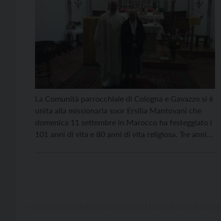
La Comunità parrocchiale di Cologna e Gavazzo si è
unita alla missionaria suor Ersilia Mantovani che
domenica 11 settembre in Marocco ha festeggiato i
101 anni di vita e 80 anni di vita religiosa. Tre anni
fa suor Ersilia è rientrata per alcune settimane in
Italia per incontrare per l’ultima volta i suoi familiari
e […]