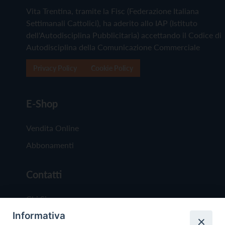
Vita Trentina, tramite la Fisc (Federazione Italiana
Settimanali Cattolici), ha aderito allo IAP (Istituto
dell'Autodisciplina Pubblicitaria) accettando il Codice di
Autodisciplina della Comunicazione Commerciale
Privacy Policy
Cookie Policy
E-Shop
Vendita Online
Abbonamenti
Contatti
Chi Siamo
Informativa
Redazione