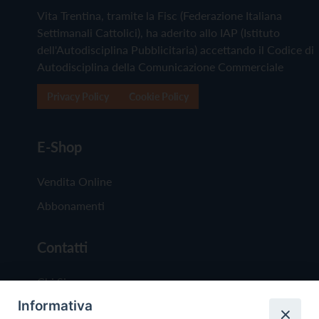
Vita Trentina, tramite la Fisc (Federazione Italiana
Settimanali Cattolici), ha aderito allo IAP (Istituto
dell'Autodisciplina Pubblicitaria) accettando il Codice di
Autodisciplina della Comunicazione Commerciale
Privacy Policy
Cookie Policy
E-Shop
Vendita Online
Abbonamenti
Contatti
Chi Siamo
Informativa
Redazione