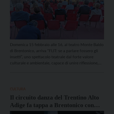
Domenica 15 febbraio alle 16, al teatro Monte Baldo
di Brentonico, arriva “FLIT: se a parlare fossero gli
insetti”, uno spettacolo teatrale dal forte valore
culturale e ambientale, capace di unire riflessione,
ironia e intrattenimento per tutte le età. Promosso
da Arci Brentonico con il contributo del Comune di
Brentonico, il sostegno di Carrozzeria NV […]
CULTURA
Il circuito danza del Trentino Alto
Adige fa tappa a Brentonico con
“Immenso e quotidiano. D’amore e