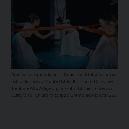
di lotta”
“Immenso e quotidiano – d’amore e di lotta” salirà sul
palco del Teatro Monte Baldo. Il Circuito Danza del
Trentino-Alto Adige organizzato dal Centro Servizi
Culturali S. Chiara fa tappa a Brentonico sabato 25
marzo alle 21. Lo spettacolo è portato in scena da
PosainOpera Company, con le coreografie di Paola
Posa-Francesca Telli e Leonardo […]