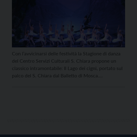
Con l’avvicinarsi delle festività la Stagione di danza
del Centro Servizi Culturali S. Chiara propone un
classico intramontabile: Il Lago dei cigni, portato sul
palco del S. Chiara dal Balletto di Mosca.
L’appuntamento è per venerdì 23 dicembre in doppia
replica, alle 17 e alle 21 all’Auditorium S. Chiara di
Trento. Considerato l’icona dei balletti classici
ottocenteschi, Il […]