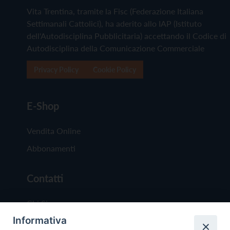
Vita Trentina, tramite la Fisc (Federazione Italiana
Settimanali Cattolici), ha aderito allo IAP (Istituto
dell'Autodisciplina Pubblicitaria) accettando il Codice di
Autodisciplina della Comunicazione Commerciale
Privacy Policy
Cookie Policy
E-Shop
Vendita Online
Abbonamenti
Contatti
Chi Siamo
Informativa
Redazione