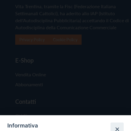
Vita Trentina, tramite la Fisc (Federazione Italiana
Settimanali Cattolici), ha aderito allo IAP (Istituto
dell'Autodisciplina Pubblicitaria) accettando il Codice di
Autodisciplina della Comunicazione Commerciale
Privacy Policy
Cookie Policy
E-Shop
Vendita Online
Abbonamenti
Contatti
Chi Siamo
Informativa
Redazione