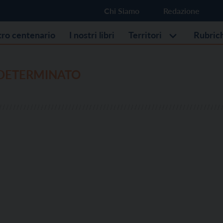
Chi Siamo
Redazione
stro centenario
I nostri libri
Territori
Rubric
DETERMINATO