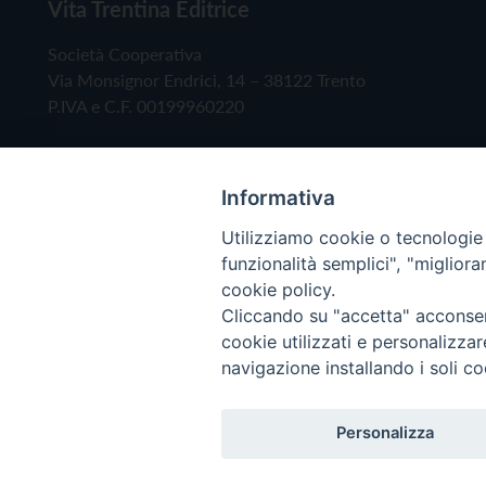
Vita Trentina Editrice
Società Cooperativa
Via Monsignor Endrici, 14 – 38122 Trento
P.IVA e C.F. 00199960220
Informativa
Utilizziamo cookie o tecnologie s
funzionalità semplici", "miglior
cookie policy.
Cliccando su "accetta" acconsent
Copyright © 2019 - Tutti i diritti riservati - Vita
cookie utilizzati e personalizza
navigazione installando i soli co
Privacy Policy
Personalizza