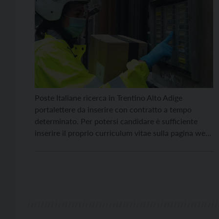
Poste Italiane ricerca in Trentino Alto Adige
portalettere da inserire con contratto a tempo
determinato. Per potersi candidare è sufficiente
inserire il proprio curriculum vitae sulla pagina web
del sito istituzionale di Poste Italiane
(https://www.posteitaliane.it), nella sezione
“Carriere” dedicata a “Posizioni Aperte” in cui sono
indicati i requisiti per poter partecipare alla
selezione. I candidati […]