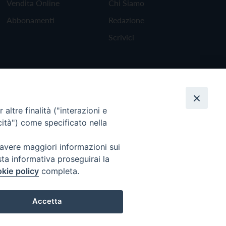
Vendita Online
Chi Siamo
Abbonamenti
Redazione
Scrivici
altre finalità ("interazioni e
cità") come specificato nella
 avere maggiori informazioni sui
sta informativa proseguirai la
kie policy
completa.
Torna all'inizio
Accetta