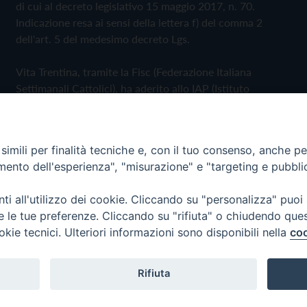
di cui al decreto legislativo 15 maggio 2017, n. 70.
Indicazione resa ai sensi della lettera f) del comma 2
dell'art. 5 del medesimo decreto Lgs.
Vita Trentina, tramite la Fisc (Federazione Italiana
Settimanali Cattolici), ha aderito allo IAP (Istituto
dell'Autodisciplina Pubblicitaria) accettando il Codice di
Autodisciplina della Comunicazione Commerciale
imili per finalità tecniche e, con il tuo consenso, anche per 
Privacy Policy
Cookie Policy
amento dell'esperienza", "misurazione" e "targeting e pubbli
i all'utilizzo dei cookie. Cliccando su "personalizza" puoi
 Trentina Editrice
re le tue preferenze. Cliccando su "rifiuta" o chiudendo que
okie tecnici. Ulteriori informazioni sono disponibili nella
coo
Rifiuta