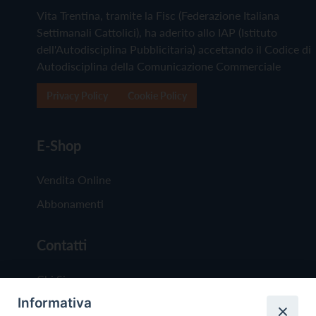
Vita Trentina, tramite la Fisc (Federazione Italiana
Settimanali Cattolici), ha aderito allo IAP (Istituto
dell'Autodisciplina Pubblicitaria) accettando il Codice di
Autodisciplina della Comunicazione Commerciale
Privacy Policy
Cookie Policy
E-Shop
Vendita Online
Abbonamenti
Contatti
Chi Siamo
Informativa
Redazione