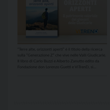
“Terre alte, orizzonti aperti” è il titolo della ricerca
sulla “Generazione Z” che vive nelle Valli Giudicarie.
Il libro di Carlo Buzzi e Alberto Zanutto edito da
Fondazione don Lorenzo Guetti e ViTrenD, si
propone di indagare i valori e le aspirazioni dei
giovani in età scolare in una fase storica segnata da
grandi cambiamenti […]