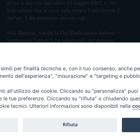
di cui al decreto legislativo 15 maggio 2017, n. 70.
Indicazione resa ai sensi della lettera f) del comma 2
dell'art. 5 del medesimo decreto Lgs.
Vita Trentina, tramite la Fisc (Federazione Italiana
Settimanali Cattolici), ha aderito allo IAP (Istituto
dell'Autodisciplina Pubblicitaria) accettando il Codice di
Autodisciplina della Comunicazione Commerciale
imili per finalità tecniche e, con il tuo consenso, anche per 
Privacy Policy
Cookie Policy
amento dell'esperienza", "misurazione" e "targeting e pubbli
i all'utilizzo dei cookie. Cliccando su "personalizza" puoi
 Trentina Editrice
re le tue preferenze. Cliccando su "rifiuta" o chiudendo que
okie tecnici. Ulteriori informazioni sono disponibili nella
coo
Rifiuta