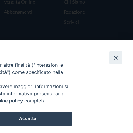
Vendita Online
Chi Siamo
Abbonamenti
Redazione
Scrivici
altre finalità ("interazioni e
cità") come specificato nella
 avere maggiori informazioni sui
sta informativa proseguirai la
kie policy
completa.
Torna all'inizio
Accetta