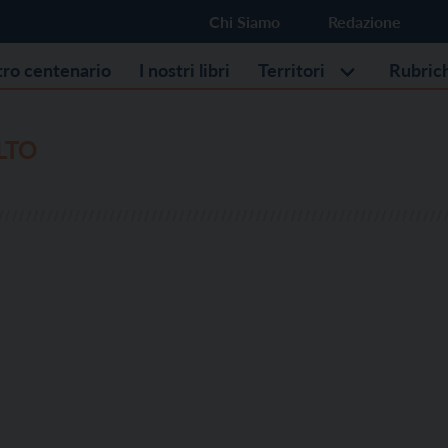
Chi Siamo
Redazione
stro centenario
I nostri libri
Territori
Rubric
LTO