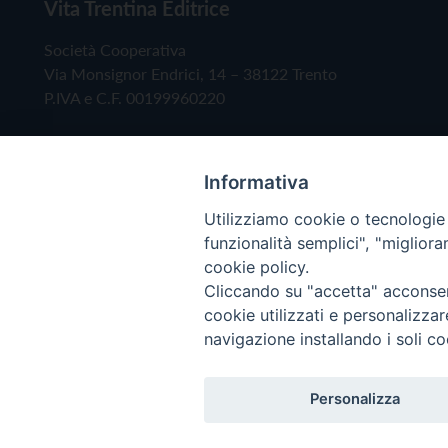
Vita Trentina Editrice
Società Cooperativa
Via Monsignor Endrici, 14 – 38122 Trento
P.IVA e C.F. 00199960220
Informativa
Utilizziamo cookie o tecnologie s
funzionalità semplici", "miglior
cookie policy.
Cliccando su "accetta" acconsent
Copyright © 2019 - Tutti i diritti riservati - Vita
cookie utilizzati e personalizza
navigazione installando i soli co
Privacy Policy
Personalizza