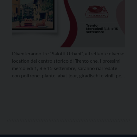
Diventeranno tre “Salotti Urbani“, altrettante diverse
location del centro storico di Trento che, i prossimi
mercoledì 1, 8 e 15 settembre, saranno riarredate
con poltrone, piante, abat jour, giradischi e vinili per
ospitare le selezioni musicali curate e commentate
dal giornalista, musicista e critico musicale Giuliano
Lott. L’iniziativa, organizzata da Associazione
culturale The Hub Rovereto, […]