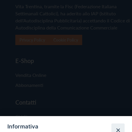
Vita Trentina, tramite la Fisc (Federazione Italiana
Settimanali Cattolici), ha aderito allo IAP (Istituto
dell'Autodisciplina Pubblicitaria) accettando il Codice di
Autodisciplina della Comunicazione Commerciale
Privacy Policy
Cookie Policy
E-Shop
Vendita Online
Abbonamenti
Contatti
Chi Siamo
Informativa
Redazione