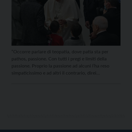
“Occorre parlare di teopatia, dove patia sta per
pathos, passione. Con tutti i pregi e limiti della
passione. Proprio la passione ad alcuni l’ha reso
simpaticissimo e ad altri il contrario, direi
insopportabile. Ma questo è il segno della passione”.
Lo ha detto il teologo Vito Mancuso nello speciale
del Tg1 parlando di papa Francesco. […]