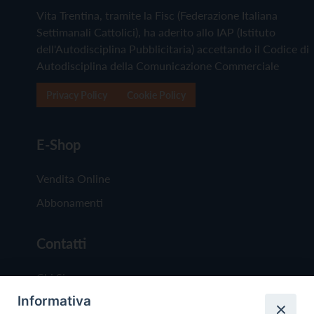
Vita Trentina, tramite la Fisc (Federazione Italiana
Settimanali Cattolici), ha aderito allo IAP (Istituto
dell'Autodisciplina Pubblicitaria) accettando il Codice di
Autodisciplina della Comunicazione Commerciale
Privacy Policy
Cookie Policy
E-Shop
Vendita Online
Abbonamenti
Contatti
Chi Siamo
Informativa
Redazione