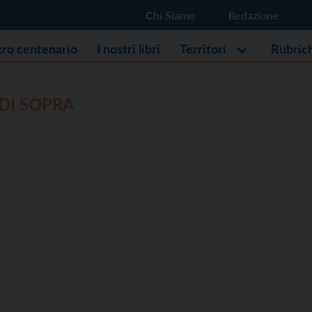
Chi Siamo
Redazione
stro centenario
I nostri libri
Territori
Rubric
DI SOPRA