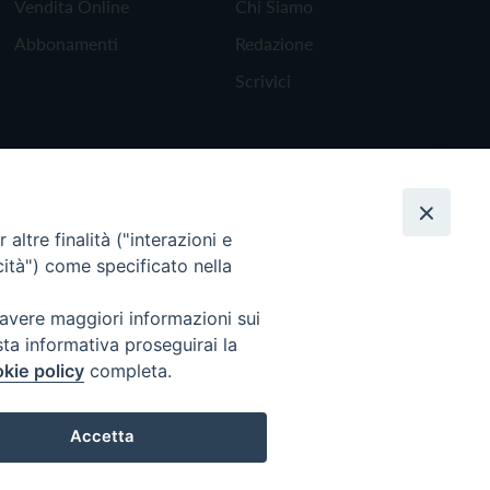
Vendita Online
Chi Siamo
Abbonamenti
Redazione
Scrivici
altre finalità ("interazioni e
cità") come specificato nella
 avere maggiori informazioni sui
sta informativa proseguirai la
kie policy
completa.
Torna all'inizio
Accetta