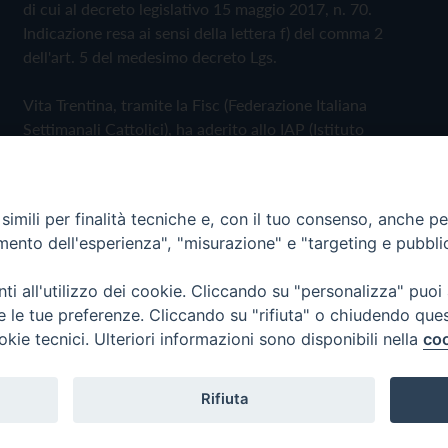
di cui al decreto legislativo 15 maggio 2017, n. 70.
Indicazione resa ai sensi della lettera f) del comma 2
dell'art. 5 del medesimo decreto Lgs.
Vita Trentina, tramite la Fisc (Federazione Italiana
Settimanali Cattolici), ha aderito allo IAP (Istituto
dell'Autodisciplina Pubblicitaria) accettando il Codice di
Autodisciplina della Comunicazione Commerciale
imili per finalità tecniche e, con il tuo consenso, anche per 
Privacy Policy
Cookie Policy
amento dell'esperienza", "misurazione" e "targeting e pubbli
i all'utilizzo dei cookie. Cliccando su "personalizza" puoi
 Trentina Editrice
re le tue preferenze. Cliccando su "rifiuta" o chiudendo que
okie tecnici. Ulteriori informazioni sono disponibili nella
coo
Rifiuta