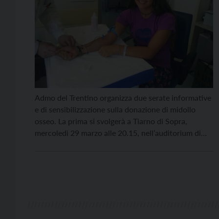
Admo del Trentino organizza due serate informative
e di sensibilizzazione sulla donazione di midollo
osseo. La prima si svolgerà a Tiarno di Sopra,
mercoledì 29 marzo alle 20.15, nell’auditorium di
piazza Milyn. La seconda si svolgerà nella sala dei
cento dell’oratorio di Levico Terme, venerdì 31
marzo alle 20.30. A Tiarno di Sopra porteranno la
[…]