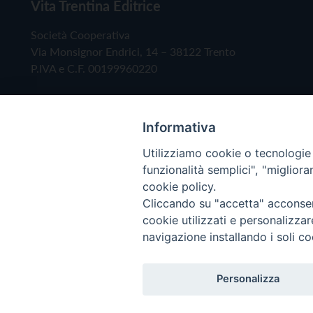
Vita Trentina Editrice
Società Cooperativa
Via Monsignor Endrici, 14 – 38122 Trento
P.IVA e C.F. 00199960220
Informativa
Utilizziamo cookie o tecnologie s
funzionalità semplici", "miglior
cookie policy.
Cliccando su "accetta" acconsent
Copyright © 2019 - Tutti i diritti riservati - Vita
cookie utilizzati e personalizza
navigazione installando i soli co
Privacy Policy
Personalizza