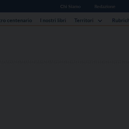
Chi Siamo
Redazione
stro centenario
I nostri libri
Territori
Rubric