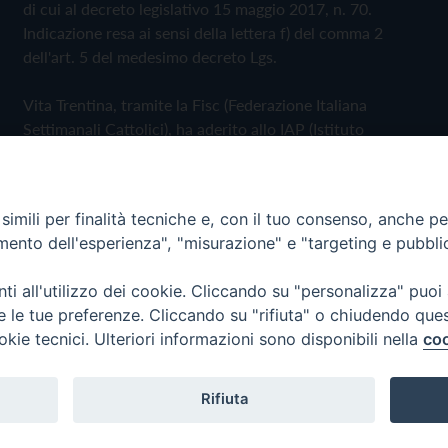
di cui al decreto legislativo 15 maggio 2017, n. 70.
Indicazione resa ai sensi della lettera f) del comma 2
dell'art. 5 del medesimo decreto Lgs.
Vita Trentina, tramite la Fisc (Federazione Italiana
Settimanali Cattolici), ha aderito allo IAP (Istituto
dell'Autodisciplina Pubblicitaria) accettando il Codice di
Autodisciplina della Comunicazione Commerciale
imili per finalità tecniche e, con il tuo consenso, anche per 
Privacy Policy
Cookie Policy
amento dell'esperienza", "misurazione" e "targeting e pubbli
i all'utilizzo dei cookie. Cliccando su "personalizza" puoi
 Trentina Editrice
re le tue preferenze. Cliccando su "rifiuta" o chiudendo que
okie tecnici. Ulteriori informazioni sono disponibili nella
coo
Rifiuta