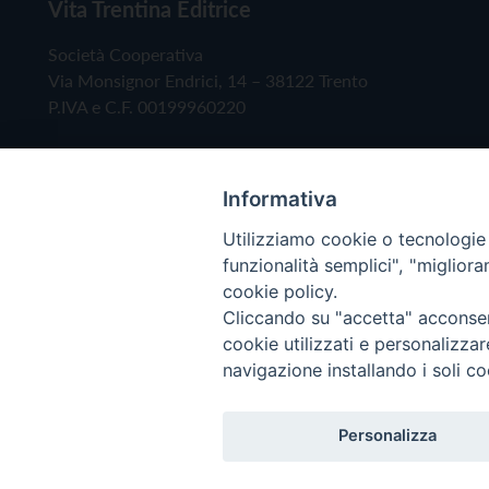
Vita Trentina Editrice
Società Cooperativa
Via Monsignor Endrici, 14 – 38122 Trento
P.IVA e C.F. 00199960220
Informativa
Utilizziamo cookie o tecnologie s
funzionalità semplici", "miglior
cookie policy.
Cliccando su "accetta" acconsent
Copyright © 2019 - Tutti i diritti riservati - Vita
cookie utilizzati e personalizza
navigazione installando i soli co
Privacy Policy
Personalizza