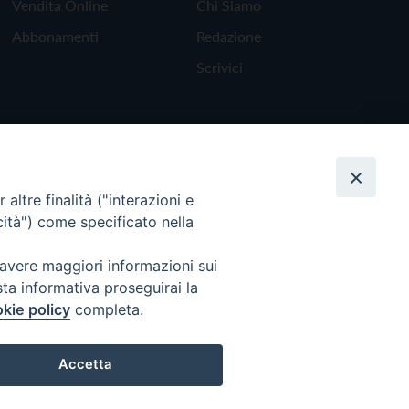
Vendita Online
Chi Siamo
Abbonamenti
Redazione
Scrivici
altre finalità ("interazioni e
cità") come specificato nella
 avere maggiori informazioni sui
sta informativa proseguirai la
kie policy
completa.
Torna all'inizio
Accetta