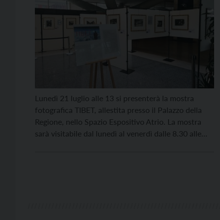
Lunedì 21 luglio alle 13 si presenterà la mostra
fotografica TIBET, allestita presso il Palazzo della
Regione, nello Spazio Espositivo Atrio. La mostra
sarà visitabile dal lunedì al venerdì dalle 8.30 alle
18.30 fino al 29 agosto. Il 1° Agosto 2005 il
Consiglio regionale si è riunito alla presenza del
Dalai Lama per ribadire la […]