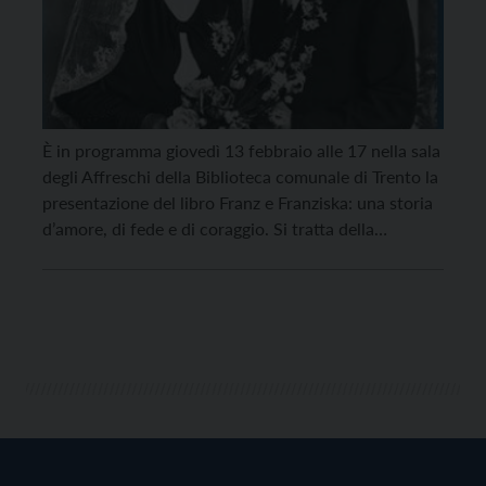
È in programma giovedì 13 febbraio alle 17 nella sala
degli Affreschi della Biblioteca comunale di Trento la
presentazione del libro Franz e Franziska: una storia
d’amore, di fede e di coraggio. Si tratta della
biografia e dell’epistolario di Franz Jägerstätter, un
giovane contadino sposato con Franziska e padre di
tre figlie, che rifiuta l’arruolamento […]