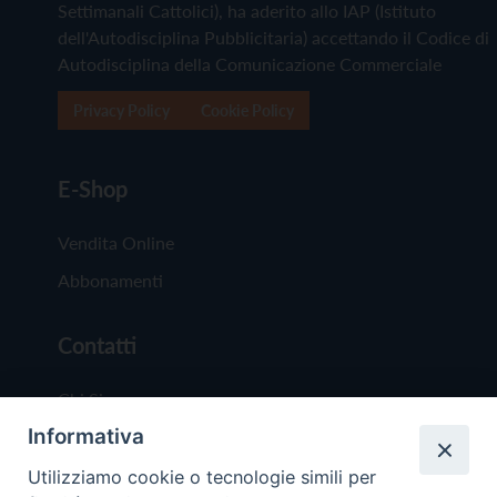
Settimanali Cattolici), ha aderito allo IAP (Istituto
dell'Autodisciplina Pubblicitaria) accettando il Codice di
Autodisciplina della Comunicazione Commerciale
Privacy Policy
Cookie Policy
E-Shop
Vendita Online
Abbonamenti
Contatti
Chi Siamo
Informativa
Redazione
Scrivici
Utilizziamo cookie o tecnologie simili per