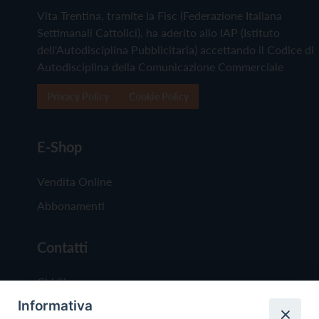
Vita Trentina, tramite la Fisc (Federazione Italiana
Settimanali Cattolici), ha aderito allo IAP (Istituto
dell'Autodisciplina Pubblicitaria) accettando il Codice di
Autodisciplina della Comunicazione Commerciale
Privacy Policy
Cookie Policy
E-Shop
Vendita Online
Abbonamenti
Contatti
Chi Siamo
Informativa
Redazione