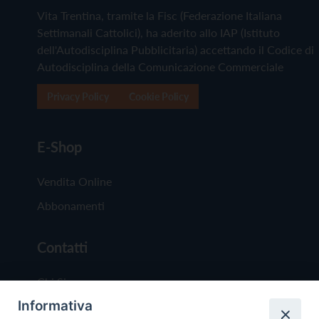
Vita Trentina, tramite la Fisc (Federazione Italiana
Settimanali Cattolici), ha aderito allo IAP (Istituto
dell'Autodisciplina Pubblicitaria) accettando il Codice di
Autodisciplina della Comunicazione Commerciale
Privacy Policy
Cookie Policy
E-Shop
Vendita Online
Abbonamenti
Contatti
Chi Siamo
Informativa
Redazione