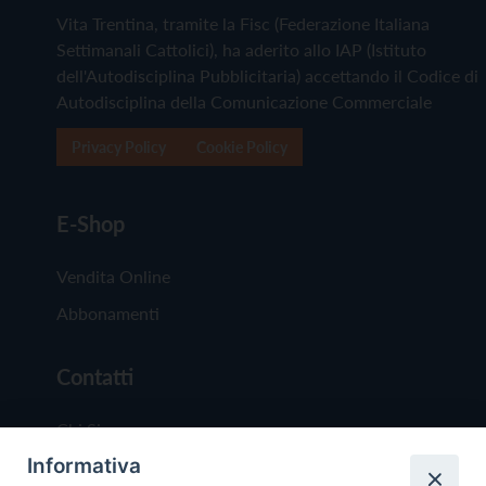
Vita Trentina, tramite la Fisc (Federazione Italiana
Settimanali Cattolici), ha aderito allo IAP (Istituto
dell'Autodisciplina Pubblicitaria) accettando il Codice di
Autodisciplina della Comunicazione Commerciale
Privacy Policy
Cookie Policy
E-Shop
Vendita Online
Abbonamenti
Contatti
Chi Siamo
Informativa
Redazione