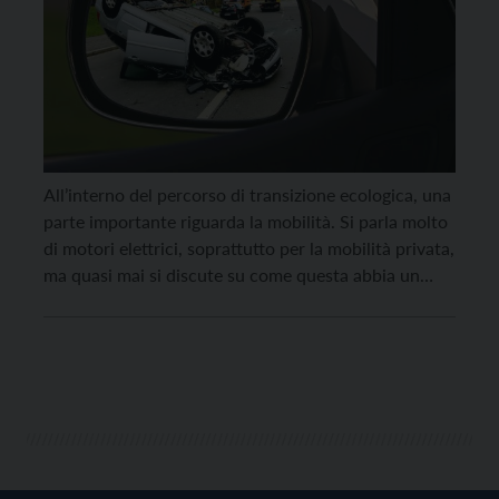
All’interno del percorso di transizione ecologica, una
parte importante riguarda la mobilità. Si parla molto
di motori elettrici, soprattutto per la mobilità privata,
ma quasi mai si discute su come questa abbia un
costo sociale elevato dovuto agli ancora numerosi
incidenti stradali. Nel 2021 in Italia (dati ISTAT) si
sono registrati circa 151 mila incidenti avvenuti […]