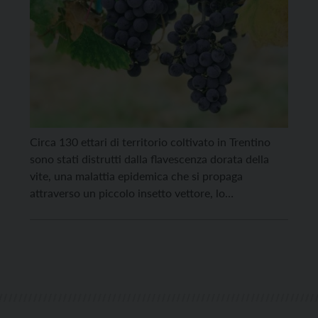
Circa 130 ettari di territorio coltivato in Trentino
sono stati distrutti dalla flavescenza dorata della
vite, una malattia epidemica che si propaga
attraverso un piccolo insetto vettore, lo
Scaphoideus Titanus. Lo riporta Matteo
Trentinaglia, direttore di Acli Terra del Trentino. La
distruzione ha riguardato 650.000 piante, secondo i
dati messi in evidenza da Acli Terra […]