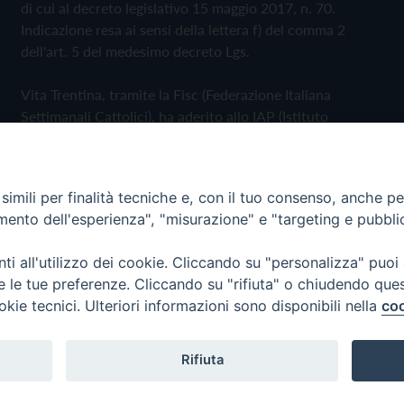
di cui al decreto legislativo 15 maggio 2017, n. 70.
Indicazione resa ai sensi della lettera f) del comma 2
dell'art. 5 del medesimo decreto Lgs.
Vita Trentina, tramite la Fisc (Federazione Italiana
Settimanali Cattolici), ha aderito allo IAP (Istituto
dell'Autodisciplina Pubblicitaria) accettando il Codice di
Autodisciplina della Comunicazione Commerciale
imili per finalità tecniche e, con il tuo consenso, anche per 
Privacy Policy
Cookie Policy
amento dell'esperienza", "misurazione" e "targeting e pubbli
i all'utilizzo dei cookie. Cliccando su "personalizza" puoi
 Trentina Editrice
re le tue preferenze. Cliccando su "rifiuta" o chiudendo que
okie tecnici. Ulteriori informazioni sono disponibili nella
coo
Rifiuta