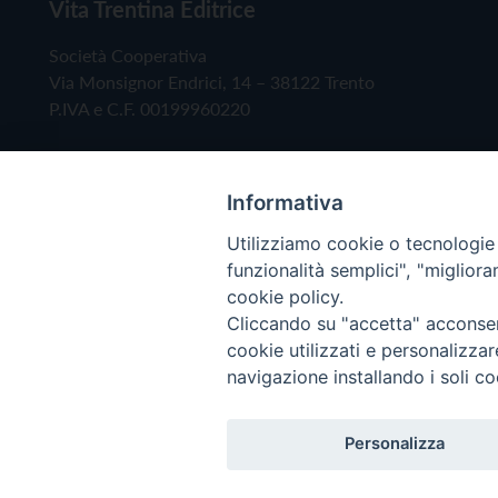
Vita Trentina Editrice
Società Cooperativa
Via Monsignor Endrici, 14 – 38122 Trento
P.IVA e C.F. 00199960220
Informativa
Utilizziamo cookie o tecnologie s
funzionalità semplici", "miglior
cookie policy.
Cliccando su "accetta" acconsent
Copyright © 2019 - Tutti i diritti riservati - Vita
cookie utilizzati e personalizza
navigazione installando i soli co
Privacy Policy
Personalizza