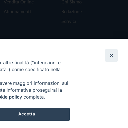
Vendita Online
Chi Siamo
Abbonamenti
Redazione
Scrivici
altre finalità ("interazioni e
cità") come specificato nella
 avere maggiori informazioni sui
sta informativa proseguirai la
kie policy
completa.
Torna all'inizio
Accetta