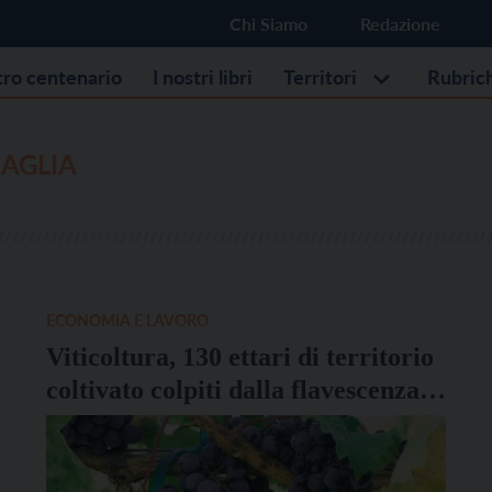
Chi Siamo
Redazione
stro centenario
I nostri libri
Territori
Rubric
AGLIA
ECONOMIA E LAVORO
Viticoltura, 130 ettari di territorio
coltivato colpiti dalla flavescenza
dorata