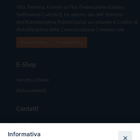
Vita Trentina, tramite la Fisc (Federazione Italiana
Settimanali Cattolici), ha aderito allo IAP (Istituto
dell'Autodisciplina Pubblicitaria) accettando il Codice di
Autodisciplina della Comunicazione Commerciale
Privacy Policy
Cookie Policy
E-Shop
Vendita Online
Abbonamenti
Contatti
Chi Siamo
Informativa
Redazione