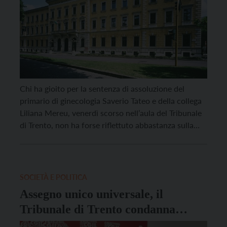
Chi ha gioito per la sentenza di assoluzione del
primario di ginecologia Saverio Tateo e della collega
Liliana Mereu, venerdì scorso nell’aula del Tribunale
di Trento, non ha forse riflettuto abbastanza sulla
sofferenza dei parenti di Sara Pedri, la dottoressa
trentunenne scomparsa dal 3 marzo 2021, dopo aver
dato le dimissioni da quel reparto nel […]
SOCIETÀ E POLITICA
Assegno unico universale, il
Tribunale di Trento condanna
l’Inps per “condotta