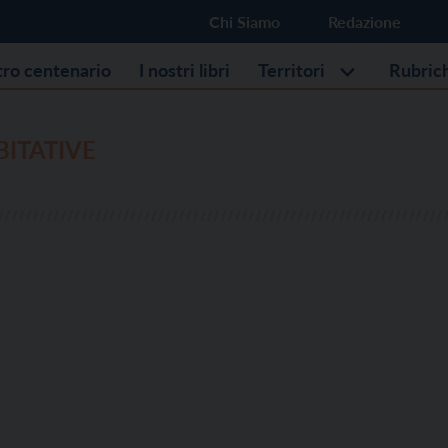
Chi Siamo
Redazione
stro centenario
I nostri libri
Territori
Rubric
BITATIVE