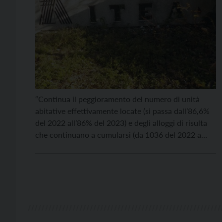
“Continua il peggioramento del numero di unità
abitative effettivamente locate (si passa dall’86,6%
del 2022 all’86% del 2023) e degli alloggi di risulta
che continuano a cumularsi (da 1036 del 2022 a
1132 del 2023, quando nel 2018, prima dell’era
Fugatti, erano 519!), nonostante la restituzione
annua media sia costante da anni (attorno ai 400
[…]