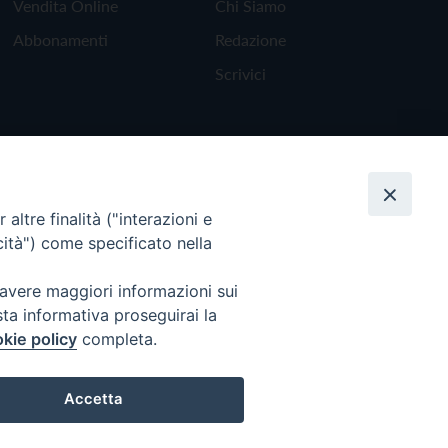
Vendita Online
Chi Siamo
Abbonamenti
Redazione
Scrivici
altre finalità ("interazioni e
cità") come specificato nella
 avere maggiori informazioni sui
sta informativa proseguirai la
kie policy
completa.
Torna all'inizio
Accetta