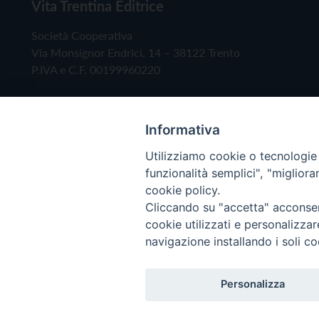
Vita Trentina Editrice
Società Cooperativa
Via Monsignor Endrici, 14 – 38122 Trento
P.IVA e C.F. 00199960220
Informativa
Utilizziamo cookie o tecnologie s
funzionalità semplici", "miglior
cookie policy.
Cliccando su "accetta" acconsent
Copyright © 2019 - Tutti i diritti riservati - Vita
cookie utilizzati e personalizza
navigazione installando i soli co
Privacy Policy
Personalizza