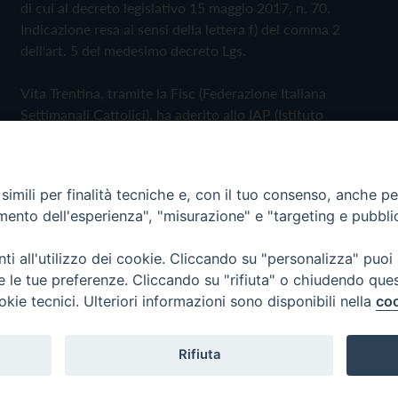
di cui al decreto legislativo 15 maggio 2017, n. 70.
Indicazione resa ai sensi della lettera f) del comma 2
dell'art. 5 del medesimo decreto Lgs.
Vita Trentina, tramite la Fisc (Federazione Italiana
Settimanali Cattolici), ha aderito allo IAP (Istituto
dell'Autodisciplina Pubblicitaria) accettando il Codice di
Autodisciplina della Comunicazione Commerciale
imili per finalità tecniche e, con il tuo consenso, anche per 
Privacy Policy
Cookie Policy
amento dell'esperienza", "misurazione" e "targeting e pubbli
i all'utilizzo dei cookie. Cliccando su "personalizza" puoi
 Trentina Editrice
re le tue preferenze. Cliccando su "rifiuta" o chiudendo que
okie tecnici. Ulteriori informazioni sono disponibili nella
coo
Rifiuta