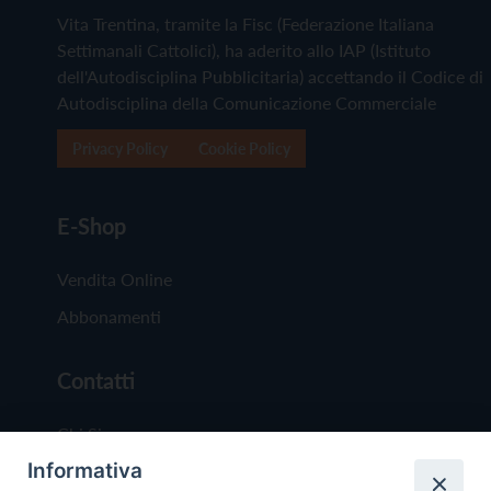
Vita Trentina, tramite la Fisc (Federazione Italiana
Settimanali Cattolici), ha aderito allo IAP (Istituto
dell'Autodisciplina Pubblicitaria) accettando il Codice di
Autodisciplina della Comunicazione Commerciale
Privacy Policy
Cookie Policy
E-Shop
Vendita Online
Abbonamenti
Contatti
Chi Siamo
Informativa
Redazione