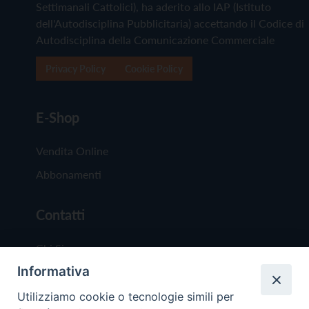
Settimanali Cattolici), ha aderito allo IAP (Istituto
dell'Autodisciplina Pubblicitaria) accettando il Codice di
Autodisciplina della Comunicazione Commerciale
Privacy Policy
Cookie Policy
E-Shop
Vendita Online
Abbonamenti
Contatti
Chi Siamo
Informativa
Redazione
Scrivici
Utilizziamo cookie o tecnologie simili per