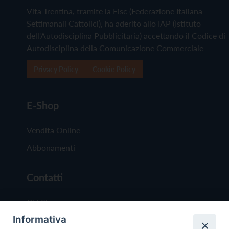
Vita Trentina, tramite la Fisc (Federazione Italiana
Settimanali Cattolici), ha aderito allo IAP (Istituto
dell'Autodisciplina Pubblicitaria) accettando il Codice di
Autodisciplina della Comunicazione Commerciale
Privacy Policy
Cookie Policy
E-Shop
Vendita Online
Abbonamenti
Contatti
Chi Siamo
Informativa
Redazione