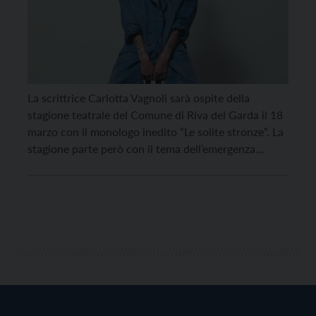
La scrittrice Carlotta Vagnoli sarà ospite della
stagione teatrale del Comune di Riva del Garda il 18
marzo con il monologo inedito “Le solite stronze”. La
stagione parte però con il tema dell’emergenza
ambientale e climatica, che sarà affrontato il 18
novembre dalla compagnia torinese Mulino ad Arte
con lo spettacolo “Un pianeta ci vuole… […]