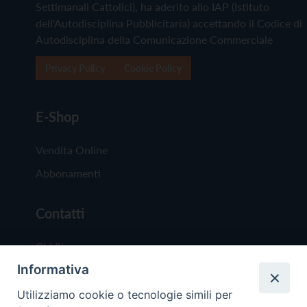
Settimanali Cattolici), ha aderito allo IAP (Istituto
dell'Autodisciplina Pubblicitaria) accettando il Codice di
Autodisciplina della Comunicazione Commerciale
Privacy Policy
Cookie Policy
E-Shop
Vendita Online
Abbonamenti
Contatti
Chi Siamo
Informativa
Redazione
Scrivici
Utilizziamo cookie o tecnologie simili per