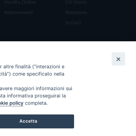
Vendita Online
Chi Siamo
Abbonamenti
Redazione
Scrivici
altre finalità ("interazioni e
cità") come specificato nella
 avere maggiori informazioni sui
sta informativa proseguirai la
kie policy
completa.
Torna all'inizio
Accetta