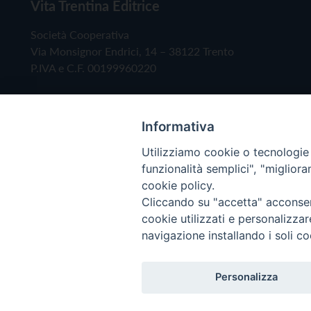
Vita Trentina Editrice
Società Cooperativa
Via Monsignor Endrici, 14 – 38122 Trento
P.IVA e C.F. 00199960220
Informativa
Utilizziamo cookie o tecnologie s
funzionalità semplici", "miglior
cookie policy.
Cliccando su "accetta" acconsent
Copyright © 2019 - Tutti i diritti riservati - Vita
cookie utilizzati e personalizza
navigazione installando i soli co
Privacy Policy
Personalizza