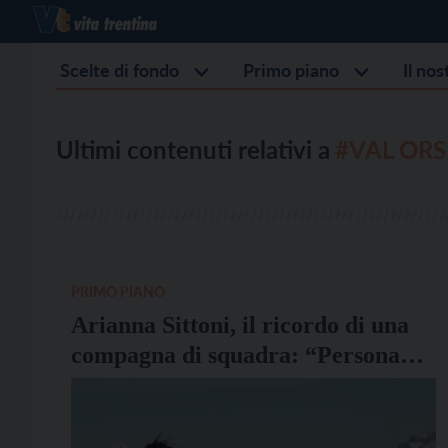
Scelte di fondo
Primo piano
Il no
Ultimi contenuti relativi a
#VAL OR
PRIMO PIANO
Arianna Sittoni, il ricordo di una
compagna di squadra: “Persona
speciale, i momenti passati con lei
lasciavano sempre tutti di buon
umore”