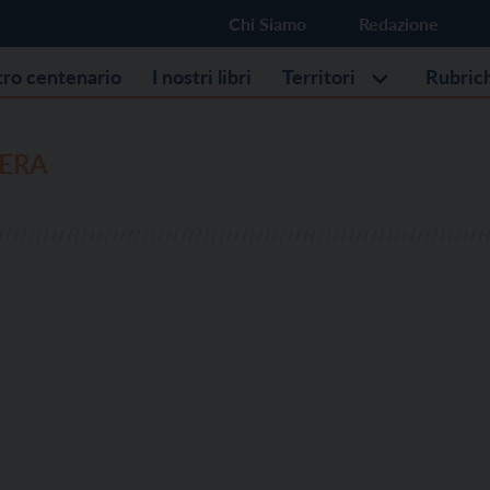
Chi Siamo
Redazione
stro centenario
I nostri libri
Territori
Rubric
SERA