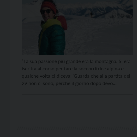
“La sua passione più grande era la montagna. Si era
iscritta al corso per fare la soccorritrice alpina e
qualche volta ci diceva: ‘Guarda che alla partita del
29 non ci sono, perché il giorno dopo devo
allenarmi per prendere il brevetto’. Noi cercavamo di
convincerla a venire a giocare, ma per lei era troppo
[…]