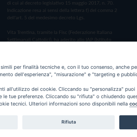
di cui al decreto legislativo 15 maggio 2017, n. 70.
Indicazione resa ai sensi della lettera f) del comma 2
dell'art. 5 del medesimo decreto Lgs.
Vita Trentina, tramite la Fisc (Federazione Italiana
Settimanali Cattolici), ha aderito allo IAP (Istituto
dell'Autodisciplina Pubblicitaria) accettando il Codice di
Autodisciplina della Comunicazione Commerciale
imili per finalità tecniche e, con il tuo consenso, anche per 
Privacy Policy
Cookie Policy
amento dell'esperienza", "misurazione" e "targeting e pubbli
i all'utilizzo dei cookie. Cliccando su "personalizza" puoi
 Trentina Editrice
re le tue preferenze. Cliccando su "rifiuta" o chiudendo que
okie tecnici. Ulteriori informazioni sono disponibili nella
coo
Rifiuta