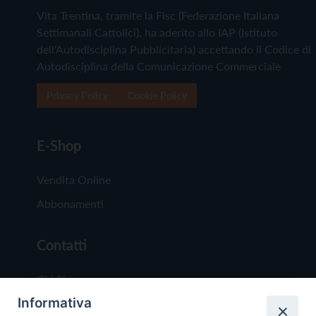
Vita Trentina, tramite la Fisc (Federazione Italiana
Settimanali Cattolici), ha aderito allo IAP (Istituto
dell'Autodisciplina Pubblicitaria) accettando il Codice di
Autodisciplina della Comunicazione Commerciale
Privacy Policy
Cookie Policy
E-Shop
Vendita Online
Abbonamenti
Contatti
Chi Siamo
Informativa
Redazione