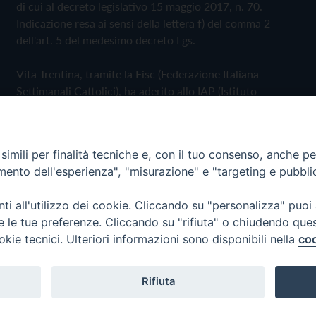
di cui al decreto legislativo 15 maggio 2017, n. 70.
Indicazione resa ai sensi della lettera f) del comma 2
dell'art. 5 del medesimo decreto Lgs.
Vita Trentina, tramite la Fisc (Federazione Italiana
Settimanali Cattolici), ha aderito allo IAP (Istituto
dell'Autodisciplina Pubblicitaria) accettando il Codice di
Autodisciplina della Comunicazione Commerciale
imili per finalità tecniche e, con il tuo consenso, anche per 
Privacy Policy
Cookie Policy
amento dell'esperienza", "misurazione" e "targeting e pubbli
i all'utilizzo dei cookie. Cliccando su "personalizza" puoi
 Trentina Editrice
re le tue preferenze. Cliccando su "rifiuta" o chiudendo que
okie tecnici. Ulteriori informazioni sono disponibili nella
coo
Rifiuta