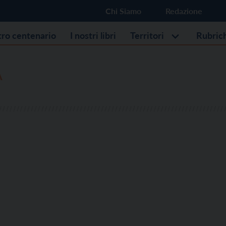
Chi Siamo
Redazione
stro centenario
I nostri libri
Territori
Rubric
A