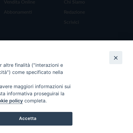
Vendita Online
Chi Siamo
Abbonamenti
Redazione
Scrivici
altre finalità ("interazioni e
cità") come specificato nella
 avere maggiori informazioni sui
sta informativa proseguirai la
kie policy
completa.
Torna all'inizio
Accetta