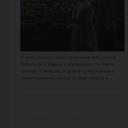
Si sono conclusi i lavori di restauro della storica
fontana della Vegiara a Sopramonte, che hanno
riportato il bene alla originaria configurazione e,
contestualmente, attraverso degli ostacoli si
propongono di impedire il ripetersi degli sfregi
avvenuti in passato provocati da urti con macchine
e favorire il passaggio pedonale. La fontana,
composta da due vasche rettangolari […]