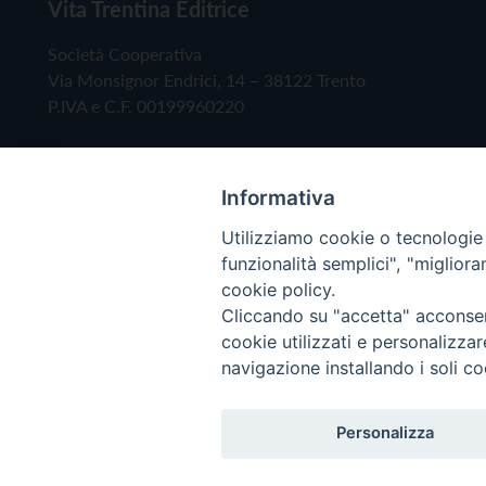
Vita Trentina Editrice
Società Cooperativa
Via Monsignor Endrici, 14 – 38122 Trento
P.IVA e C.F. 00199960220
Informativa
Utilizziamo cookie o tecnologie s
funzionalità semplici", "miglior
cookie policy.
Cliccando su "accetta" acconsent
Copyright © 2019 - Tutti i diritti riservati - Vita
cookie utilizzati e personalizza
navigazione installando i soli co
Privacy Policy
Personalizza