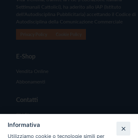
Settimanali Cattolici), ha aderito allo IAP (Istituto
dell'Autodisciplina Pubblicitaria) accettando il Codice di
Autodisciplina della Comunicazione Commerciale
Privacy Policy
Cookie Policy
E-Shop
Vendita Online
Abbonamenti
Contatti
Chi Siamo
Informativa
Redazione
Scrivici
Utilizziamo cookie o tecnologie simili per