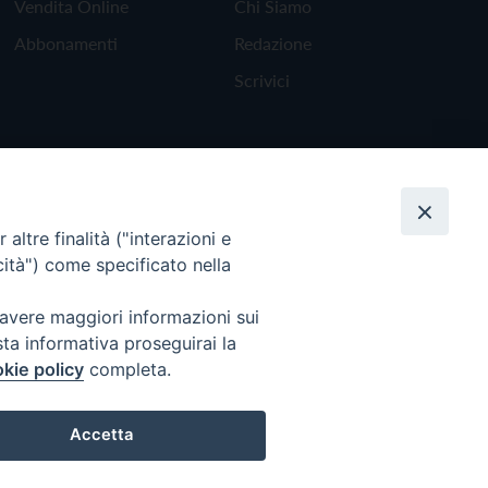
Vendita Online
Chi Siamo
Abbonamenti
Redazione
Scrivici
altre finalità ("interazioni e
cità") come specificato nella
 avere maggiori informazioni sui
sta informativa proseguirai la
kie policy
completa.
Torna all'inizio
Accetta