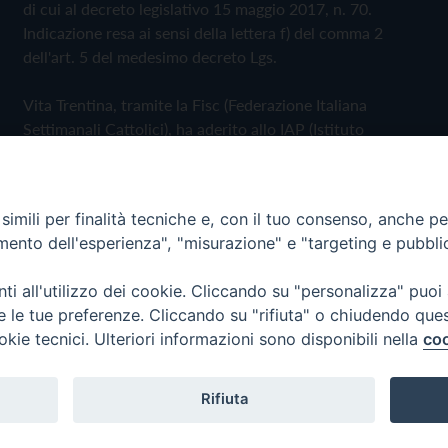
di cui al decreto legislativo 15 maggio 2017, n. 70.
Indicazione resa ai sensi della lettera f) del comma 2
dell'art. 5 del medesimo decreto Lgs.
Vita Trentina, tramite la Fisc (Federazione Italiana
Settimanali Cattolici), ha aderito allo IAP (Istituto
dell'Autodisciplina Pubblicitaria) accettando il Codice di
Autodisciplina della Comunicazione Commerciale
imili per finalità tecniche e, con il tuo consenso, anche per 
Privacy Policy
Cookie Policy
amento dell'esperienza", "misurazione" e "targeting e pubbli
i all'utilizzo dei cookie. Cliccando su "personalizza" puoi
 Trentina Editrice
re le tue preferenze. Cliccando su "rifiuta" o chiudendo que
okie tecnici. Ulteriori informazioni sono disponibili nella
coo
Rifiuta