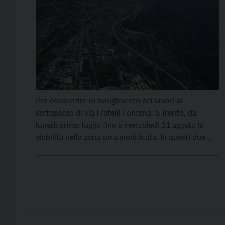
Per consentire lo svolgimento dei lavori al
sottopasso di via Fratelli Fontana, a Trento, da
lunedì primo luglio fino a mercoledì 31 agosto la
viabilità nella zona sarà modificata. In questi due
mesi sarà vietato il transito in via Fratelli Fontana
nella corsia in direzione est ovest in corrispondenza
di piazza di Centa. Di conseguenza, […]