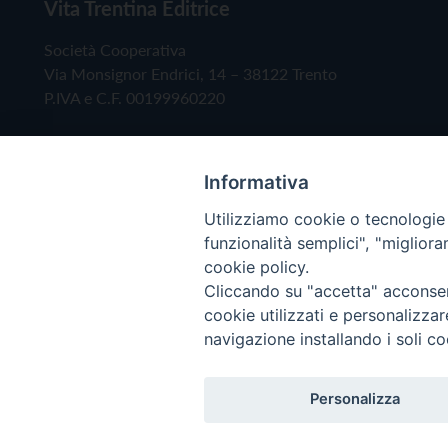
Vita Trentina Editrice
Società Cooperativa
Via Monsignor Endrici, 14 – 38122 Trento
P.IVA e C.F. 00199960220
Informativa
Utilizziamo cookie o tecnologie s
funzionalità semplici", "miglior
cookie policy.
Cliccando su "accetta" acconsent
Copyright © 2019 - Tutti i diritti riservati - Vita
cookie utilizzati e personalizza
navigazione installando i soli co
Privacy Policy
Personalizza