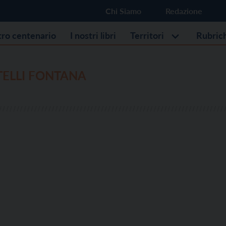
Chi Siamo
Redazione
stro centenario
I nostri libri
Territori
Rubric
TELLI FONTANA