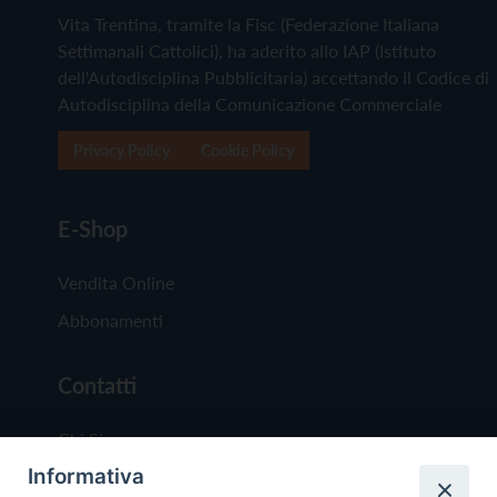
Vita Trentina, tramite la Fisc (Federazione Italiana
Settimanali Cattolici), ha aderito allo IAP (Istituto
dell'Autodisciplina Pubblicitaria) accettando il Codice di
Autodisciplina della Comunicazione Commerciale
Privacy Policy
Cookie Policy
E-Shop
Vendita Online
Abbonamenti
Contatti
Chi Siamo
Informativa
Redazione