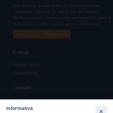
Vita Trentina, tramite la Fisc (Federazione Italiana
Settimanali Cattolici), ha aderito allo IAP (Istituto
dell'Autodisciplina Pubblicitaria) accettando il Codice di
Autodisciplina della Comunicazione Commerciale
Privacy Policy
Cookie Policy
E-Shop
Vendita Online
Abbonamenti
Contatti
Chi Siamo
Informativa
Redazione