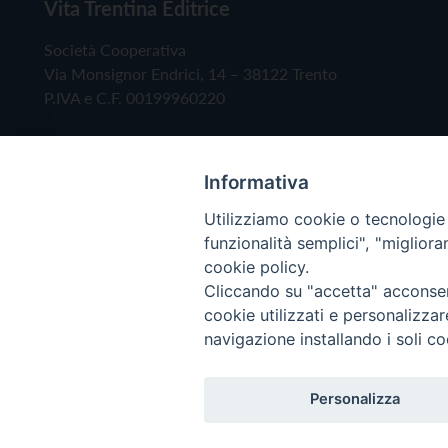
Vita Trentina Editrice
Società Cooperativa
Via Monsignor Endrici, 14 – 38122 Trento
P.IVA e C.F. 00199960220
Informativa
Utilizziamo cookie o tecnologie s
funzionalità semplici", "miglior
cookie policy.
Cliccando su "accetta" acconsent
Copyright © 2019 - Tutti i diritti riservati - Vita
cookie utilizzati e personalizza
navigazione installando i soli co
Privacy Policy
Personalizza