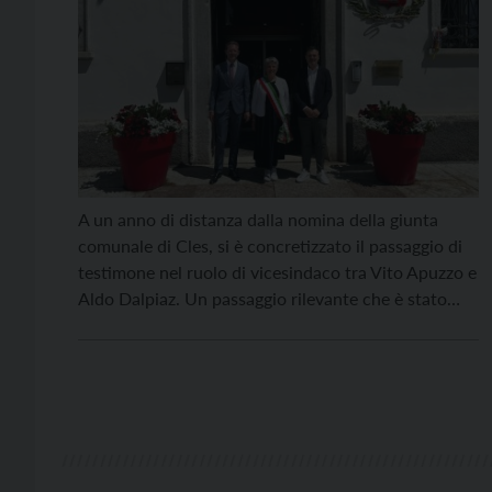
A un anno di distanza dalla nomina della giunta
comunale di Cles, si è concretizzato il passaggio di
testimone nel ruolo di vicesindaco tra Vito Apuzzo e
Aldo Dalpiaz. Un passaggio rilevante che è stato
ufficializzato lunedì 29 giugno, nel corso della
conferenza stampa appositamente convocata a
Palazzo Assessorile, alla presenza della sindaca
Stella Menapace […]