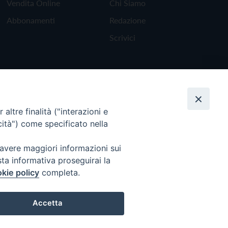
Vendita Online
Chi Siamo
Abbonamenti
Redazione
Scrivici
altre finalità ("interazioni e
cità") come specificato nella
 avere maggiori informazioni sui
sta informativa proseguirai la
kie policy
completa.
Torna all'inizio
Accetta