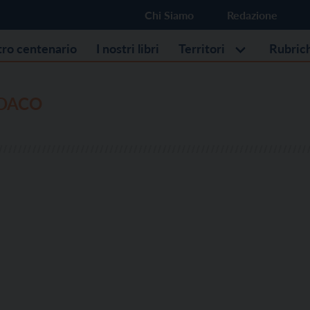
Chi Siamo
Redazione
stro centenario
I nostri libri
Territori
Rubric
NDACO