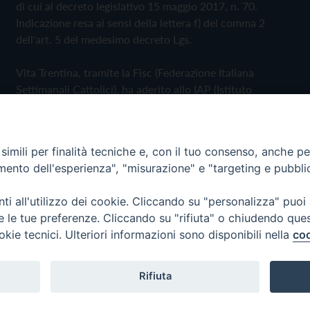
di cui al decreto legislativo 15 maggio 2017, n. 70.
Indicazione resa ai sensi della lettera f) del comma 2
dell'art. 5 del medesimo decreto Lgs.
Vita Trentina, tramite la Fisc (Federazione Italiana
Settimanali Cattolici), ha aderito allo IAP (Istituto
dell'Autodisciplina Pubblicitaria) accettando il Codice di
Autodisciplina della Comunicazione Commerciale
imili per finalità tecniche e, con il tuo consenso, anche per 
Privacy Policy
Cookie Policy
amento dell'esperienza", "misurazione" e "targeting e pubbli
i all'utilizzo dei cookie. Cliccando su "personalizza" puoi
 Trentina Editrice
re le tue preferenze. Cliccando su "rifiuta" o chiudendo que
okie tecnici. Ulteriori informazioni sono disponibili nella
coo
Rifiuta